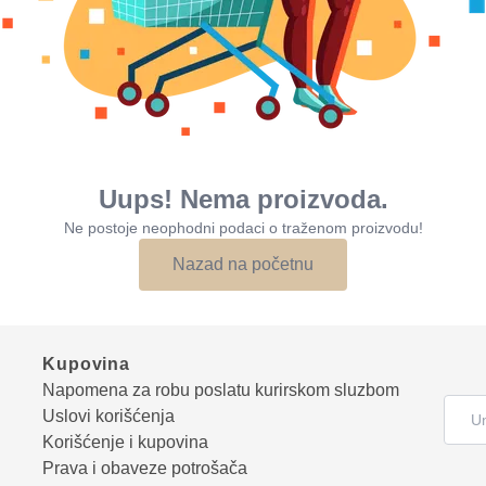
Uups! Nema proizvoda.
Ne postoje neophodni podaci o traženom proizvodu!
Nazad na početnu
Kupovina
Napomena za robu poslatu kurirskom sluzbom
Uslovi korišćenja
Korišćenje i kupovina
Prava i obaveze potrošača