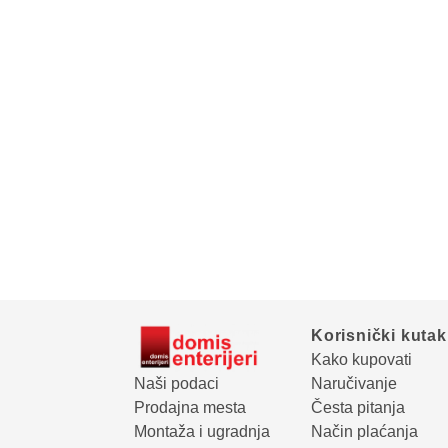
Korisnički kutak
Kako kupovati
Naši podaci
Naručivanje
Prodajna mesta
Česta pitanja
Montaža i ugradnja
Način plaćanja