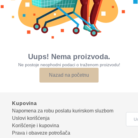
Uups! Nema proizvoda.
Ne postoje neophodni podaci o traženom proizvodu!
Nazad na početnu
Kupovina
Napomena za robu poslatu kurirskom sluzbom
Uslovi korišćenja
Korišćenje i kupovina
Prava i obaveze potrošača