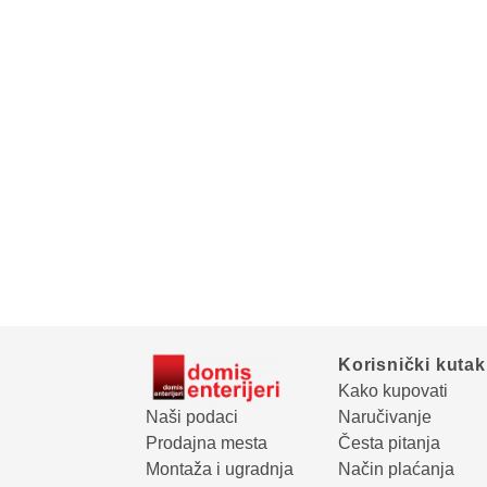
Korisnički kutak
Kako kupovati
Naši podaci
Naručivanje
Prodajna mesta
Česta pitanja
Montaža i ugradnja
Način plaćanja