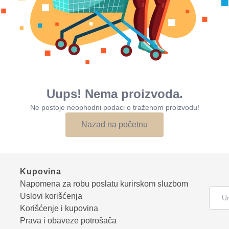
Uups! Nema proizvoda.
Ne postoje neophodni podaci o traženom proizvodu!
Nazad na početnu
Kupovina
Napomena za robu poslatu kurirskom sluzbom
Uslovi korišćenja
Korišćenje i kupovina
Prava i obaveze potrošača