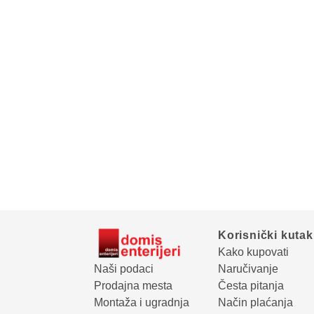
Korisnički kutak
Kako kupovati
Naši podaci
Naručivanje
Prodajna mesta
Česta pitanja
Montaža i ugradnja
Način plaćanja