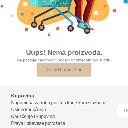
Uups! Nema proizvoda.
Ne postoje neophodni podaci o traženom proizvodu!
Nazad na početnu
Kupovina
Napomena za robu poslatu kurirskom sluzbom
Uslovi korišćenja
Korišćenje i kupovina
Prava i obaveze potrošača