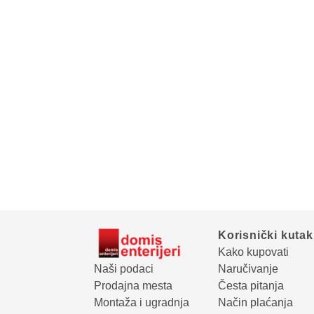
Korisnički kutak
Kako kupovati
Naši podaci
Naručivanje
Prodajna mesta
Česta pitanja
Montaža i ugradnja
Način plaćanja