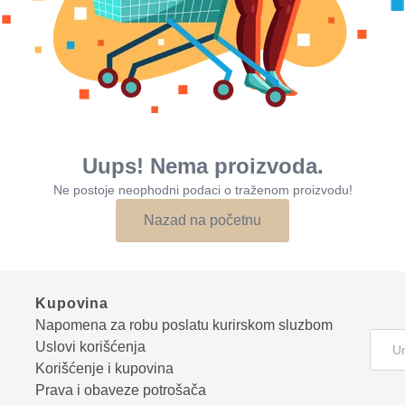
Uups! Nema proizvoda.
Ne postoje neophodni podaci o traženom proizvodu!
Nazad na početnu
Kupovina
Napomena za robu poslatu kurirskom sluzbom
Uslovi korišćenja
Korišćenje i kupovina
Prava i obaveze potrošača