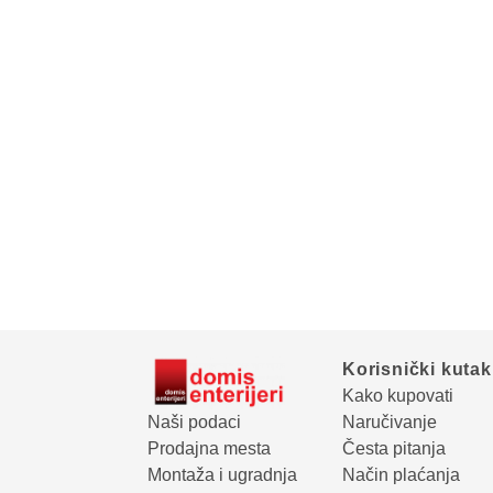
Korisnički kutak
Kako kupovati
Naši podaci
Naručivanje
Prodajna mesta
Česta pitanja
Montaža i ugradnja
Način plaćanja