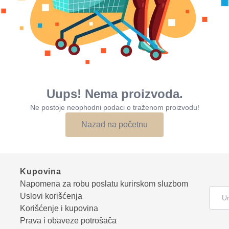
Uups! Nema proizvoda.
Ne postoje neophodni podaci o traženom proizvodu!
Nazad na početnu
Kupovina
Napomena za robu poslatu kurirskom sluzbom
Uslovi korišćenja
Korišćenje i kupovina
Prava i obaveze potrošača