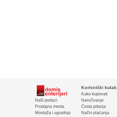
Korisnički kutak
Kako kupovati
Naši podaci
Naručivanje
Prodajna mesta
Česta pitanja
Montaža i ugradnja
Način plaćanja