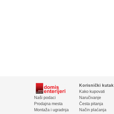
Korisnički kutak
Kako kupovati
Naši podaci
Naručivanje
Prodajna mesta
Česta pitanja
Montaža i ugradnja
Način plaćanja