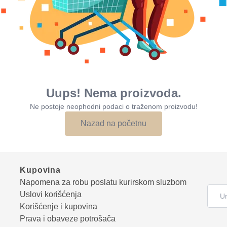
Uups! Nema proizvoda.
Ne postoje neophodni podaci o traženom proizvodu!
Nazad na početnu
Kupovina
Napomena za robu poslatu kurirskom sluzbom
Uslovi korišćenja
Korišćenje i kupovina
Prava i obaveze potrošača