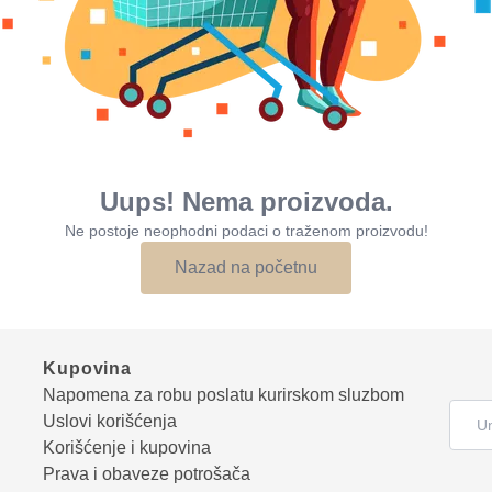
Uups! Nema proizvoda.
Ne postoje neophodni podaci o traženom proizvodu!
Nazad na početnu
Kupovina
Napomena za robu poslatu kurirskom sluzbom
Uslovi korišćenja
Korišćenje i kupovina
Prava i obaveze potrošača