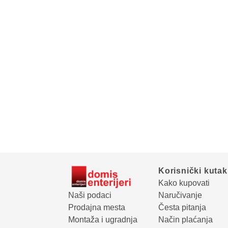
Korisnički kutak
Kako kupovati
Naši podaci
Naručivanje
Prodajna mesta
Česta pitanja
Montaža i ugradnja
Način plaćanja