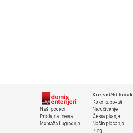
Korisnički kutak
Kako kupovati
Naši podaci
Naručivanje
Prodajna mesta
Česta pitanja
Montaža i ugradnja
Način plaćanja
Blog