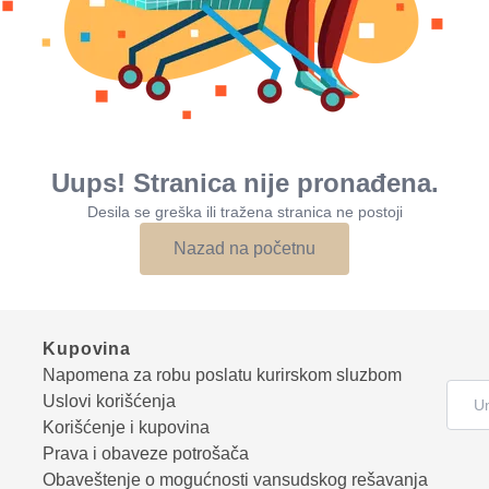
Uups! Stranica nije pronađena.
Desila se greška ili tražena stranica ne postoji
Nazad na početnu
Kupovina
Napomena za robu poslatu kurirskom sluzbom
Uslovi korišćenja
Korišćenje i kupovina
Prava i obaveze potrošača
Obaveštenje o mogućnosti vansudskog rešavanja