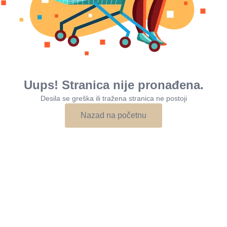
Uups! Stranica nije pronađena.
Desila se greška ili tražena stranica ne postoji
Nazad na početnu