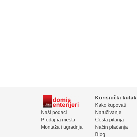
Korisnički kutak
Kako kupovati
Naši podaci
Naručivanje
Prodajna mesta
Česta pitanja
Montaža i ugradnja
Način plaćanja
Blog