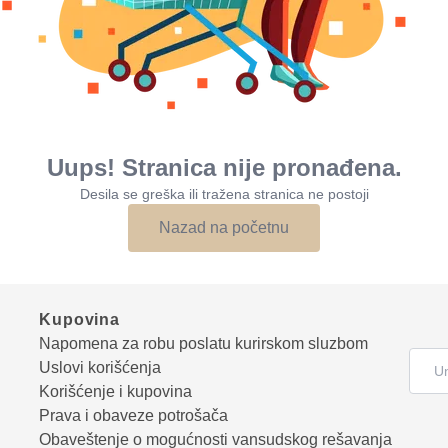
Uups! Stranica nije pronađena.
Desila se greška ili tražena stranica ne postoji
Nazad na početnu
Kupovina
Napomena za robu poslatu kurirskom sluzbom
Uslovi korišćenja
Korišćenje i kupovina
Prava i obaveze potrošača
Obaveštenje o mogućnosti vansudskog rešavanja