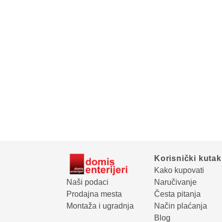
Korisnički kutak
Kako kupovati
Naši podaci
Naručivanje
Prodajna mesta
Česta pitanja
Montaža i ugradnja
Način plaćanja
Blog