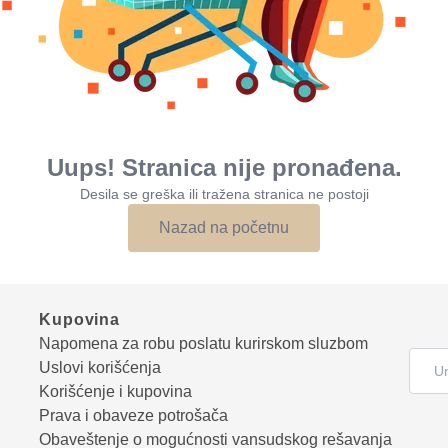
Uups! Stranica nije pronađena.
Desila se greška ili tražena stranica ne postoji
Nazad na početnu
Kupovina
Napomena za robu poslatu kurirskom sluzbom
Uslovi korišćenja
Korišćenje i kupovina
Prava i obaveze potrošača
Obaveštenje o mogućnosti vansudskog rešavanja